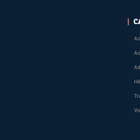
C
Ac
Ac
Ad
H
Tr
Vo